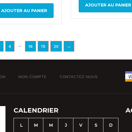
AJOUTER AU PANIER
AJOUTER AU PANIER
…
3
4
18
19
20
→
ION
MON COMPTE
CONTACTEZ-NOUS
CALENDRIER
A
L
M
M
J
V
S
D