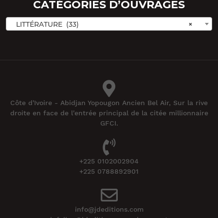
CATÉGORIES D’OUVRAGES
LITTÉRATURE (33)
×
Côte d'Ivoire - Abidjan Yopougon Ancien Bel Air, Sur la rive
droite en face de l'entrée principal de la citée millionnaire
GFCI.
+225 0102002904
+225 0788892901
info@jdeditions.com