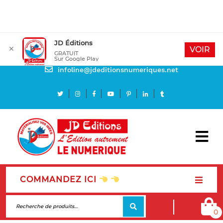
JD Éditions
✕
Mon compte
VOIR
GRATUIT
Sur Google Play
Besoin d'aide
infoline@jdeditionsnumeriques.net
COMMANDEZ ICI
0