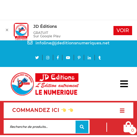
JD Éditions
✕
Mon compte
VOIR
GRATUIT
Sur Google Play
Besoin d'aide
infoline@jdeditionsnumeriques.net
COMMANDEZ ICI
0