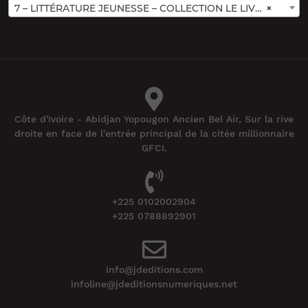
7 – LITTÉRATURE JEUNESSE – COLLECTION LE LIVRE MON AMI (40)
×
Côte d'Ivoire - Abidjan Yopougon Ancien Bel Air, Sur la rive
droite en face de l'entrée principal de la citée millionnaire
GFCI.
+225 0102002904
+225 0788892901
info@jdeditions.com
infoline@jdeditionsnumeriques.net