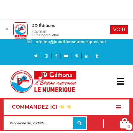
JD Éditions
✕
Mon compte
VOIR
GRATUIT
Sur Google Play
Besoin d'aide
infoline@jdeditionsnumeriques.net
COMMANDEZ ICI
0