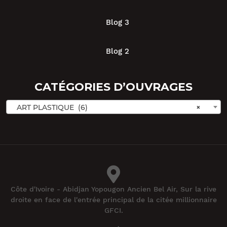
Blog 3
Blog 2
CATÉGORIES D’OUVRAGES
ART PLASTIQUE (6)
×
Côte d'Ivoire - Abidjan Yopougon Ancien Bel Air, Sur la rive
droite en face de l'entrée principal de la citée millionnaire
GFCI.