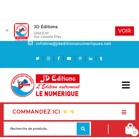
JD Éditions
✕
Mon compte
VOIR
GRATUIT
Sur Google Play
Besoin d'aide
infoline@jdeditionsnumeriques.net
COMMANDEZ ICI
0