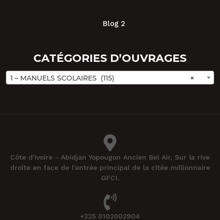
Blog 2
CATÉGORIES D’OUVRAGES
1 – MANUELS SCOLAIRES (115)
×
Côte d'Ivoire - Abidjan Yopougon Ancien Bel Air, Sur la rive
droite en face de l'entrée principal de la citée millionnaire
GFCI.
+225 0102002904