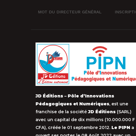
MOT DU DIRECTEUR GÉNÉRAL
INSCRIPT
JD Éditions – Pôle d’Innovations
Pédagogiques et Numériques
, est une
franchise de la société
JD Éditions
(SARL)
avec un capital de dix millions (10.000.000 F
CFA), créée le 01 septembre 2012.
Le PIPN
a
ouvert ses portes le 08 Août 2022 avec un