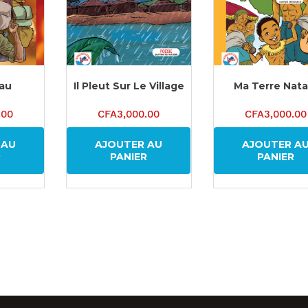
au
Il Pleut Sur Le Village
Ma Terre Nata
.00
CFA
3,000.00
CFA
3,000.00
 AU
AJOUTER AU
AJOUTER A
R
PANIER
PANIER