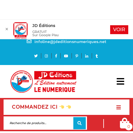
JD Éditions
✕
Mon compte
VOIR
GRATUIT
Sur Google Play
Besoin d'aide
infoline@jdeditionsnumeriques.net
COMMANDEZ ICI
0