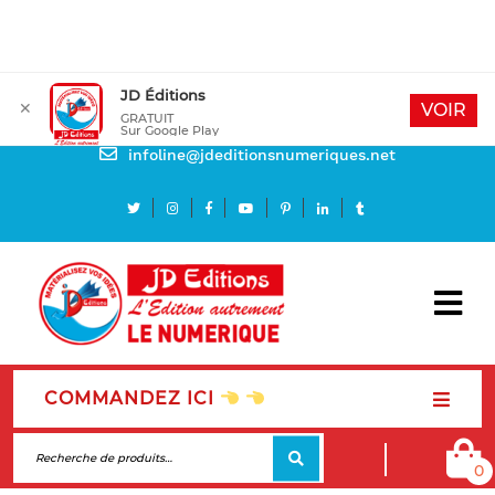
JD Éditions
✕
Mon compte
VOIR
GRATUIT
Sur Google Play
Besoin d'aide
infoline@jdeditionsnumeriques.net
COMMANDEZ ICI
0