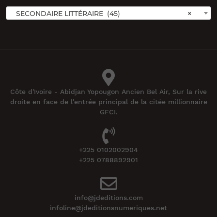
SECONDAIRE LITTÉRAIRE (45)
×
Côte d'Ivoire - Abidjan Yopougon Ancien Bel Air, Sur la rive
droite en face de l'entrée principal de la citée millionnaire
GFCI.
+225 0102002904
+225 0788892901
info@jdeditions.com
infoline@jdeditionsnumeriques.net