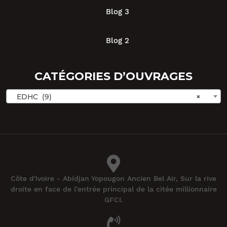
Blog 3
Blog 2
CATÉGORIES D’OUVRAGES
EDHC (9)
×
Côte d'Ivoire - Abidjan Yopougon Ancien Bel Air, Sur la rive
droite en face de l'entrée principal de la citée millionnaire
GFCI.