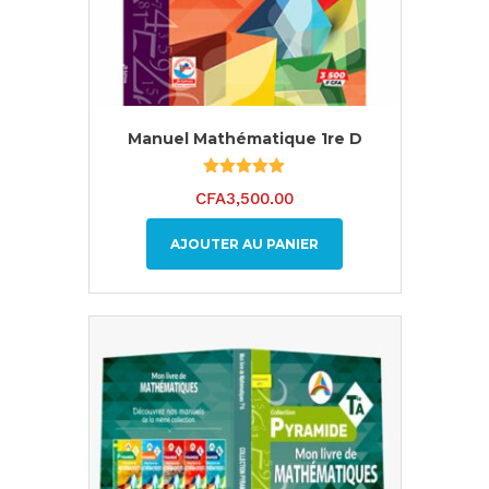
Manuel Mathématique 1re D
Note
CFA
3,500.00
5.00
sur 5
AJOUTER AU PANIER