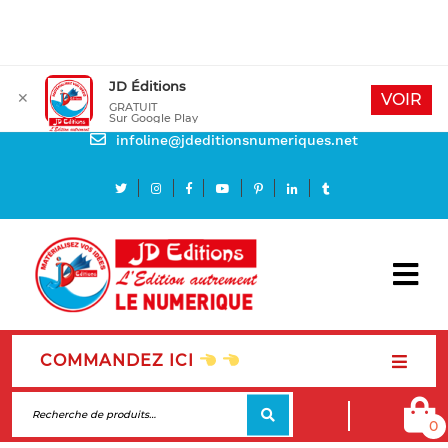
JD Éditions
✕
Mon compte
VOIR
GRATUIT
Sur Google Play
Besoin d'aide
infoline@jdeditionsnumeriques.net
COMMANDEZ ICI
0