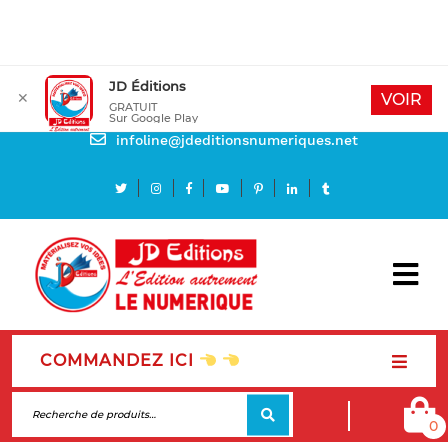
JD Éditions
✕
Mon compte
VOIR
GRATUIT
Sur Google Play
Besoin d'aide
infoline@jdeditionsnumeriques.net
COMMANDEZ ICI
0