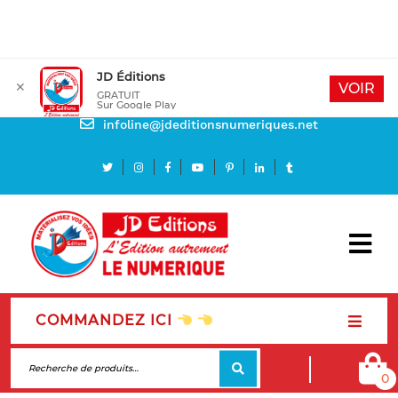
JD Éditions
✕
Mon compte
VOIR
GRATUIT
Sur Google Play
Besoin d'aide
infoline@jdeditionsnumeriques.net
COMMANDEZ ICI
0