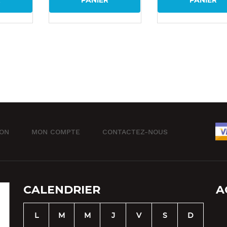
R
PANIER
PANIER
ION
MON COMPTE
CONTACTEZ-NOUS
CALENDRIER
A
L
M
M
J
V
S
D