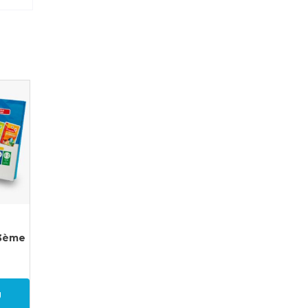
3ème
U