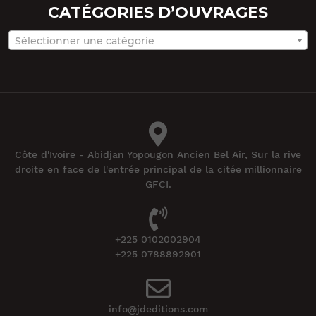
CATÉGORIES D’OUVRAGES
Sélectionner une catégorie
Côte d'Ivoire - Abidjan Yopougon Ancien Bel Air, Sur la rive
droite en face de l'entrée principal de la citée millionnaire
GFCI.
+225 0102002904
+225 0788892901
info@jdeditions.com