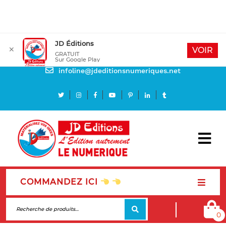
JD Éditions
✕
Mon compte
VOIR
GRATUIT
Sur Google Play
Besoin d'aide
infoline@jdeditionsnumeriques.net
COMMANDEZ ICI
0