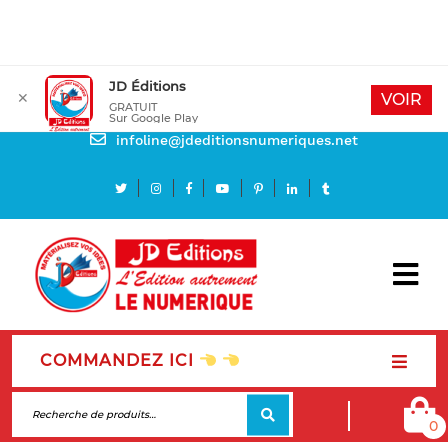
JD Éditions
✕
Mon compte
VOIR
GRATUIT
Sur Google Play
Besoin d'aide
infoline@jdeditionsnumeriques.net
COMMANDEZ ICI
0