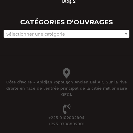
Blog 2
CATÉGORIES D’OUVRAGES
Sélectionner une catégorie
Côte d'Ivoire - Abidjan Yopougon Ancien Bel Air, Sur la rive
droite en face de l'entrée principal de la citée millionnaire
GFCI.
+225 0102002904
+225 0788892901