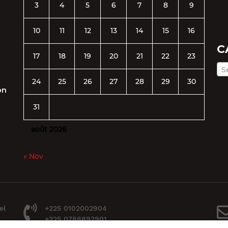
3
4
5
6
7
8
9
10
11
12
13
14
15
16
C
17
18
19
20
21
22
23
S
24
25
26
27
28
29
30
on
31
août 2026
« Nov
el
+225 0102002904
+225 0788892901