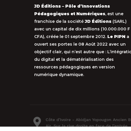
JD Éditions – Pôle d’Innovations
Pédagogiques et Numériques
, est une
franchise de la société
JD Éditions
(SARL)
avec un capital de dix millions (10.000.000 F
CFA), créée le 01 septembre 2012.
Le PIPN
a
ouvert ses portes le 08 Août 2022 avec un
objectif clair, qui n’est autre que : L’intégrati
du digital et la dématérialisation des
ressources pédagogiques en version
numérique dynamique.
Côte d'Ivoire - Abidjan Yopougon Ancien B
Air, Sur la rive droite en face de l'entrée