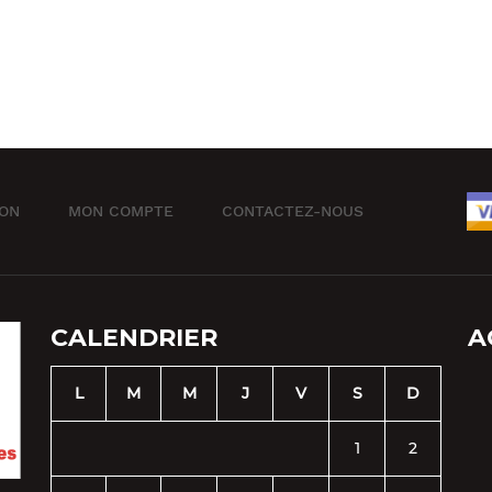
ION
MON COMPTE
CONTACTEZ-NOUS
CALENDRIER
A
L
M
M
J
V
S
D
1
2