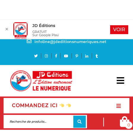
JD Éditions
✕
Mon compte
VOIR
GRATUIT
Sur Google Play
Besoin d'aide
infoline@jdeditionsnumeriques.net
COMMANDEZ ICI
0