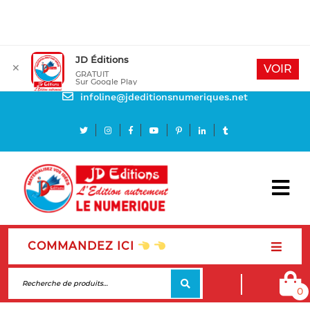
JD Éditions
✕
Mon compte
VOIR
GRATUIT
Sur Google Play
Besoin d'aide
infoline@jdeditionsnumeriques.net
COMMANDEZ ICI
0