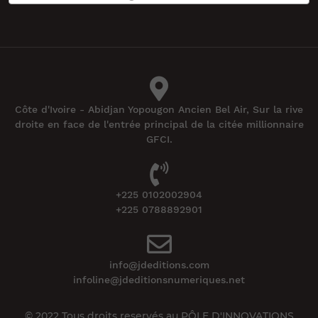
Côte d'Ivoire - Abidjan Yopougon Ancien Bel Air, Sur la rive
droite en face de l'entrée principal de la citée millionnaire
GFCI.
+225 0102002904
+225 0788892901
info@jdeditions.com
infoline@jdeditionsnumeriques.net
© 2022 Tous droits reservés au PÔLE D'INNOVATIONS