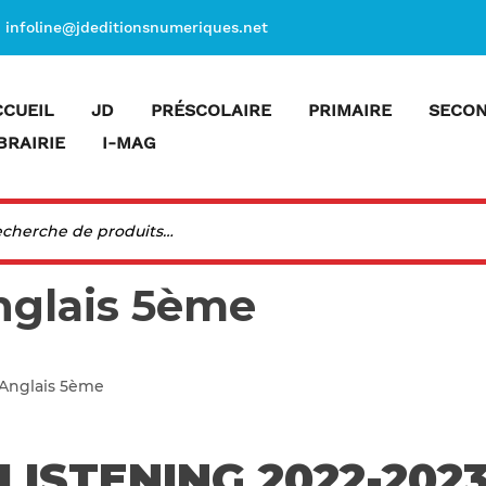
infoline@jdeditionsnumeriques.net
CCUEIL
JD
PRÉSCOLAIRE
PRIMAIRE
SECON
BRAIRIE
I-MAG
nglais 5ème
Anglais 5ème
LISTENING 2022-202