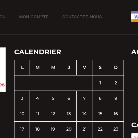
ION
MON COMPTE
CONTACTEZ-NOUS
CALENDRIER
A
L
M
M
J
V
S
D
1
2
3
4
5
6
7
8
9
10
11
12
13
14
15
16
C
17
18
19
20
21
22
23
S