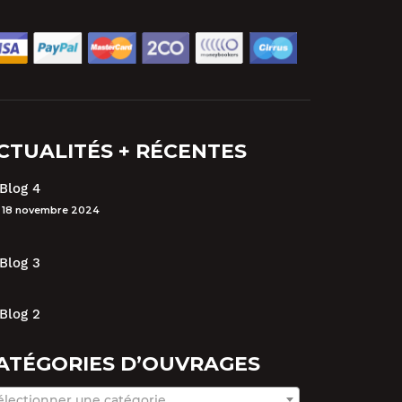
augmenter
ou
diminuer
le
volume.
CTUALITÉS + RÉCENTES
Blog 4
18 novembre 2024
Blog 3
Blog 2
ATÉGORIES D’OUVRAGES
électionner une catégorie