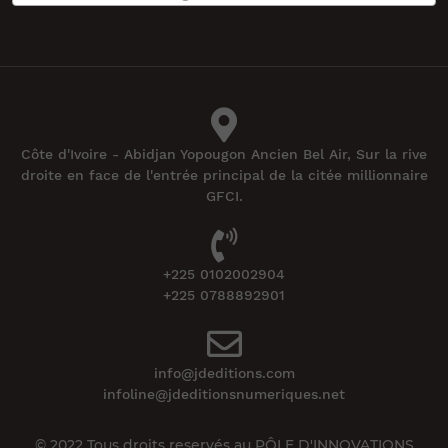
Côte d'Ivoire - Abidjan Yopougon Ancien Bel Air, Sur la rive
droite en face de l'entrée principal de la citée millionnaire
GFCI.
+225 0102002904
+225 0788892901
info@jdeditions.com
infoline@jdeditionsnumeriques.net
© 2022 Tous droits reservés au PÔLE D'INNOVATIONS