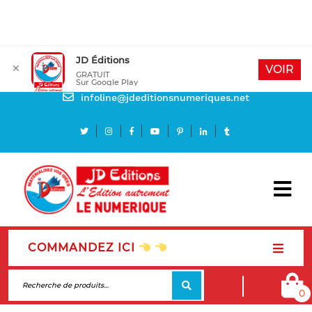
JD Éditions
✕
Mon compte
VOIR
GRATUIT
Sur Google Play
Besoin d'aide
infoline@jdeditionsnumeriques.net
COMMANDEZ ICI
0