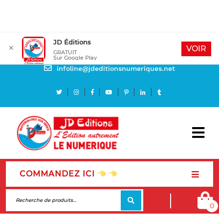
JD Éditions
✕
Mon compte
VOIR
GRATUIT
Sur Google Play
Besoin d'aide
infoline@jdeditionsnumeriques.net
COMMANDEZ ICI
0